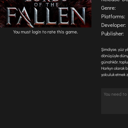
Genre:
Platforms:
Developer:
You must login to rate this game.
Publisher:
Şimdiyse, yüz y
dönüşüyle dünya
günahkâr, toplum
Harkyn olarak bi
yolculuk etmek z
doğrudan düşmanı
aldığı akıcı oy
büyü gücüyle dü
Destansı bir Gö
fantastik bir dü
çeşitliliğe sahi
Rogue; her birin