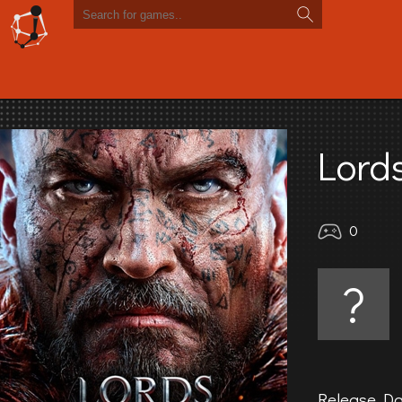
Lord
0
?
Release Da